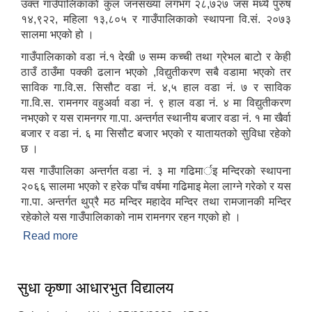
उक्त गाउँपालिकाकाे कुल जनसंख्या लगभग २८,७२७ जस मध्ये पुरुष
१४,९२२, महिला १३,८०५ र गाउँपालिकाको स्थापना वि.सं. २०७३
सालमा भएको हो ।
गाउँपालिकाको वडा नं.१ देखी ७ सम्म कच्ची तथा ग्रेभल बाटो र केही
ठाउँ ठाउँमा पक्की ढलान भएकाे ,विद्युतीकरण सबै वडामा भएकाे तर
साविक गा‍.वि.स. सिसौट वडा नं. ४,५ हाल वडा न‌ं. ७ र साविक
गा.वि.स. रामनगर वहुअर्वा वडा नं. ९ हाल वडा नं. ४ मा विद्युतीकरण
नभएको र यस रामनगर गा.पा. अन्तर्गत स्थानीय बजार वडा नं. १ मा खैर्वा
बजार र वडा नं. ६ मा सिसौट बजार भएकाे र यातायतको सुविधा रहेको
छ ।
यस गाउँपालिका अन्तर्गत वडा नं. ३ मा गढिमार्इ मन्दिरको स्थापना
२०६६ सालमा भएको र हरेक पाँच वर्षमा गढिमाइ मेला लाग्ने गरेको र यस
गा.पा. अन्तर्गत थुप्रै मठ मन्दिर महादेव मन्दिर तथा रामजानकी मन्दिर
रहेकोले यस गाउँपालिकाको नाम रामनगर रहन गएको हो ।
Read more
about गाउँपालिका परिचय
सुधा कृष्णा आधारभुत विद्यालय