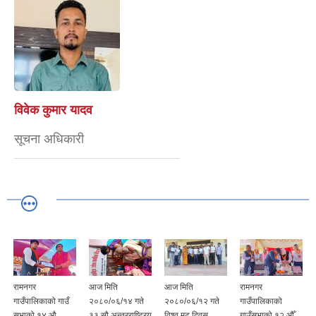
विवेक कुमार यादव
सूचना अधिकारी
रामनगर
आज मिति
आज मिति
रामनगर
गाउँपालिकाको गाउँ
२०८०/०६/१४ गते
२०८०/०६/१२ गते
गाउँपालिकाको
ा
सभाको १४ औ
३३ सौ अन्तरराष्ट्रिय
विश्व मुटु दिवस
गाउँसभाको १२ औँ