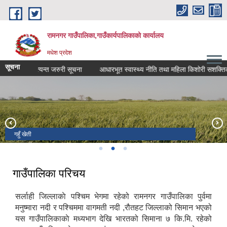
Skip to main content
रामनगर गाउँपालिका,गाउँकार्यपालिकाको कार्यालय
मधेश प्रदेश
सूचना
लिकाको अत्यन्त जरुरी सूचना
अमरनाथ शिव मन्दिर वडा नं ५
गहुँ खेती
गाउँपालिका परिचय
सर्लाही जिल्लाकाे पश्चिम भेगमा रहेको रामनगर गाउँपालिका पुर्वमा
मनुष्मारा नदी र पश्चिममा वागमती नदी ,रौतहट जिल्लाको सिमान भएको
यस गाउँपालिकाकाे मध्यभाग देखि भारतको सिमाना ७ कि.मि. रहेको