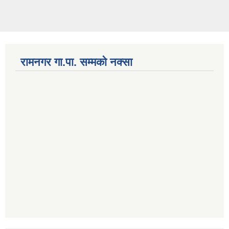
रामनगर गा.पा. सम्मकाे नक्सा