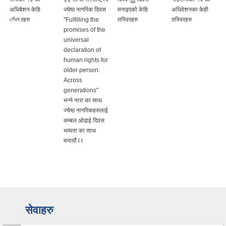
अधिबेशन केहि
ज्येष्ठ नागरिक दिवस
मनाइएको केहि
अधिवेशनका केही
तस्बिरहरु
"Fulfilling the
तस्विरहरु
तस्विरहरु
promises of the
universal
declaration of
human rights for
older person:
Across
generations"
भन्ने नारा का साथ
ज्येष्ठ नागरिकहरुलाई
कम्बल ओढाई दिवस
भव्यता का साथ
मनायौं l l
सेवाहरु